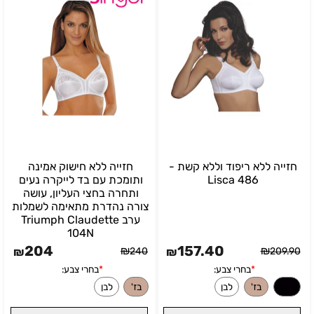
בחרי צבע:
*
בחרי צבע:
שחור
לבן
גוף
חזייה ללא ריפוד וללא קשת -
חזייה ללא חישוק אמינה
Lisca 486
ותומכת עם בד לייקרה נעים
ותחרה בחצי העליון, עושה
צורה נהדרת מתאימה לשמלות
ערב Triumph Claudette
104N
204
157.40
₪
₪
₪
240
₪
209.90