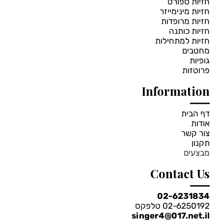
חזיות ספורט
חזיות מינימייזר
חזיות מרופדות
חזיות כותנה
חזיות למתחילות
מחטבים
גופיות
פרוטזות
Information
דף הבית
אודות
צור קשר
תקנון
מבצעים
Contact Us
*
בחרי צבע:
02-6231834
גוף
02-6250192 טלפקס
singer4@017.net.il