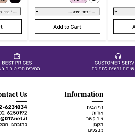
119.90
1
₪
₪
370
144.90
₪
מחיר מבצע:
₪
מ
Cart
Add to Cart
BEST PRICES
CUSTOMER S
ת זמינים לתמיכה
מחירים הכי טובים בשוק
רי צבע:
*
בחרי צבע:
Contact Us
Information
שחור
בז'
דף הבית
02-6231834
אודות
02-6250192 טלפקס