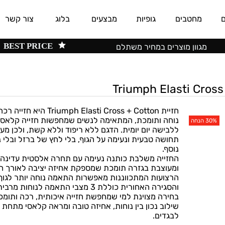
0
מחטבים
גופיות
מבצעים
בלוג
צור קשר
BEST PRICE
מגוון מוצרים במחיר משתלם
חזיית Triumph Elasti Cross + Cotton היא חזייה רכה,
נוחה ותומכת, המתאימה לנשים שמחפשות חזייה קלאסית
ללבישה יום יומית. הדגם ללא ריפוד וללא קשת, ולכן מעניק
תחושה טבעית ונעימה על הגוף, בלי לחץ של ברזל ובלי נפח
נוסף.
החזייה משלבת כותנה נעימה עם תחרה אלסטית עדינה,
ומעוצבת בגזרה תומכת שמספקת אחיזה יציבה לאורך היום.
הרצועות המתכווננות מאפשרות התאמה נוחה יותר לגוף,
והסגירה האחורית כוללת 3 מצבי התאמה לנוחות מרבית.
בחירה מצוינת למי שמחפשת חזייה איכותית, רכה ותומכת,
שילוב נכון בין נוחות, אחיזה טובה ומראה קלאסי מתחת
לבגדים.