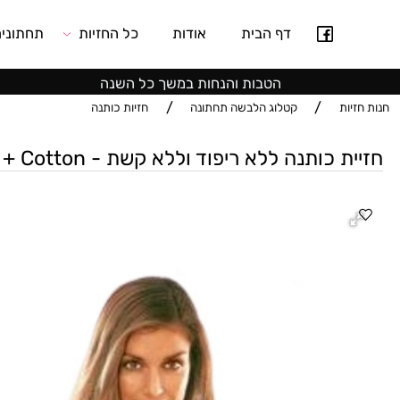
דף הבית
אודות
כל החזיות
תחתונים
הטבות והנחות במשך כל השנה
/
/
ות
קטלוג הלבשה תחתונה
חזיות כותנה
ותנה ללא ריפוד וללא קשת - Triumph Elasti Cross + Cotton
30% הנחה