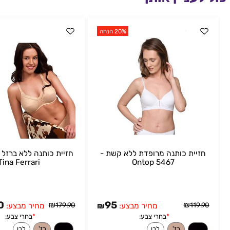
לעניין אותך
20% הנחה
20% הנחה
זיית כותנה מרופדת ללא קשת -
חזיית כותנה ללא ברזל וללא ר
Tina Ferrari
Ontop 5467