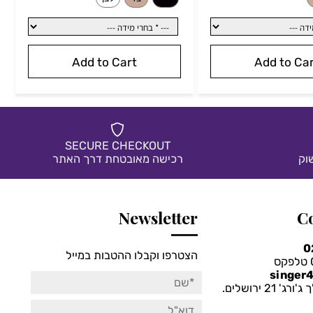
238
314
₪
280
חיר מבצע:
₪
מחיר מבצע:
₪
Add to Cart
Add to 
SECURE CHECKOUT
רכישה מאובטחת דרך האתר
*
בחרי צבע:
Newsletter
שחור
בז'
לבן
הצטרפו וקבלו ההטבות במייל