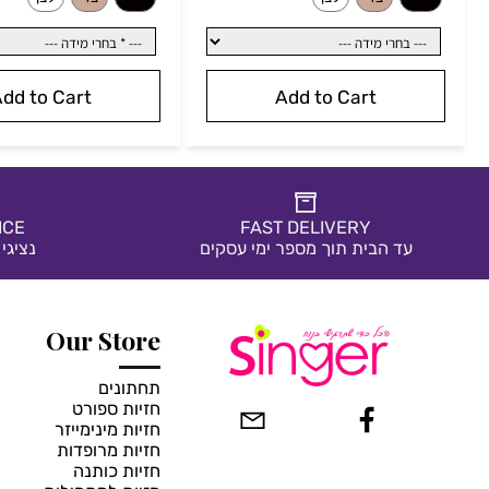
43.90
95
₪
₪
179.90
119
מחיר מבצע:
₪
מחיר מבצע:
Add to Cart
Add to Cart
ERVICE
FAST DELIVERY
עד הבית תוך מספר ימי עסקים
נציגי שירו
*
בחרי צבע:
*
בח
Our Store
חור
בז'
לבן
לבן
ורוד בהיר
תחתונים
חזיות ספורט