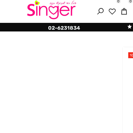
0
02-6231834