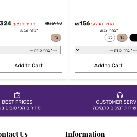
492S
פתיחה קדמית ANITA-5315
324
156
₪
359.90
מחיר מבצע:
₪
מחיר מבצע:
₪
Add to Cart
Add to Cart
*
בחרי צבע:
בז'
BEST PRICES
CUSTOMER S
ת זמינים לתמיכה
מחירים הכי טובים בשוק