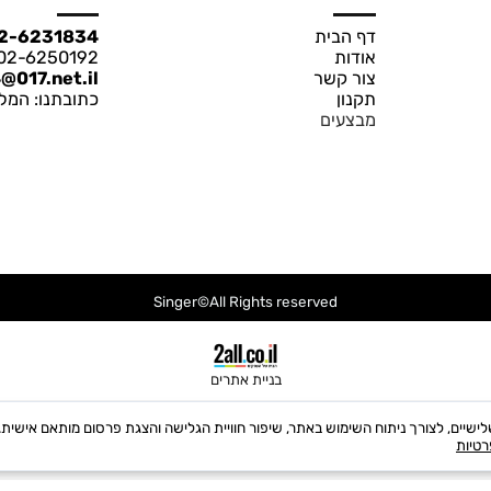
Contact Us
Information
דף הבית
02-6231834
אודות
02-6250192 טלפקס
צור קשר
r4@017.net.il
תקנון
כתובתנו: המלך ג'ורג' 21 י
מבצעים
Singer©All Rights reserved
בניית אתרים
י Cookies, לרבות של צדדים שלישיים, לצורך ניתוח השימוש באתר, שיפור חוויית הגלישה והצגת פרסום מ