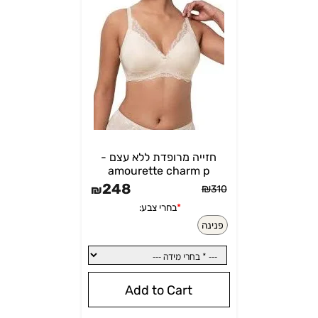
חזייה מרופדת ללא עצם -
amourette charm p
248
₪
₪
310
*
בחרי צבע:
בחרי צבע:
שחור
בז'
ה
Add to Cart