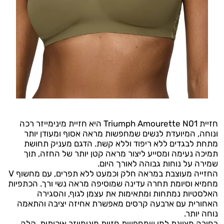
חזיית Triumph Amourette N01 היא חזיית מינימייזר רכה
ונוחה, המיועדת לנשים שמחפשות מראה אסוף ומעודן יותר
מתחת לבגדים ללא ריפוד וללא קשת. הדגם מעניק תחושת
תמיכה נעימה ומסייע ליצור מראה קטן יותר של החזה, תוך
שמירה על נוחות גבוהה לאורך היום.
החזייה מעוצבת במראה חלק וכמעט ללא תפרים, עם מחשוף V
מחמיא וסיומת תחרה עדינה שמוסיפה מראה נשי ורך. הכתפיות
האלסטיות נמתחות ומתאימות את עצמן לגוף, והסגירה
האחורית עם ארבעה קרסים מאפשרת אחיזה יציבה והתאמה
נוחה יותר.
בחירה מצוינת למי שמחפשת חזיית מינימייזר איכותית, קלה